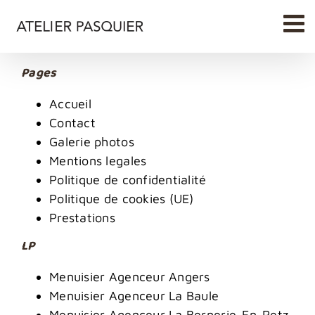
Passer
au
contenu
Pages
Accueil
Contact
Galerie photos
Mentions legales
Politique de confidentialité
Politique de cookies (UE)
Prestations
LP
Menuisier Agenceur Angers
Menuisier Agenceur La Baule
Menuisier Agenceur La Bernerie-En-Retz